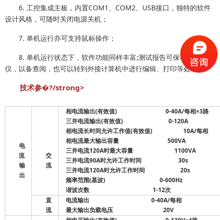
6. 工控集成主板，内置COM1、COM2、USB接口，独特的软件
设计风格，可随时关闭电源关机；
7. 单机运行亦可支持鼠标操作；
8. 单机运行状态下，软件功能同样丰富;测试报告可保存于测试
仪，以备查阅，也可以转到外接计算机中进行编辑、打印等处理。
技术参�?/strong>
相电流输出(有效值) 0-40A/每相×3路
三并电流输出(有效值) 0-120A
相电流长时间允许工作值(有效值) 10A/每相
相电流最大输出容量 500VA
电
三并电流120A时最大容量 1100VA
流
交
三并电流90A时允许工作时间 30s
输
流
三并电流120A时允许工作时间 20s
出
频率范围(基波) 0-600Hz
谐波次数 1-12次
直
电流输出 0-40A/每相
流
最大输出负载电压 20V