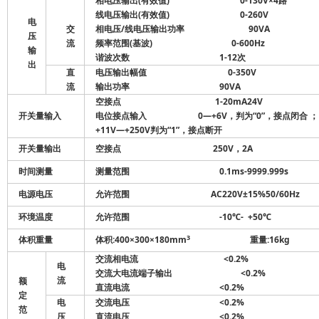
相电压输出(有效值) 0-130V×4路
线电压输出(有效值) 0-260V
电
交
相电压/线电压输出功率 90VA
压
流
频率范围(基波) 0-600Hz
输
谐波次数 1-12次
出
直
电压输出幅值 0-350V
流
输出功率 90VA
空接点 1-20mA24V
开关量输入
电位接点输入 0—+6V，判为“0”，接点闭合 ；
+11V—+250V判为“1”，接点断开
开关量输出
空接点 250V，2A
时间测量
测量范围 0.1ms-9999.999s
电源电压
允许范围 AC220V±15%50/60Hz
环境温度
允许范围 -10℃- +50℃
3
体积重量
体积:400×300×180mm
重量:16kg
交流相电流 <0.2%
电
交流大电流端子输出 <0.2%
流
额
直流电流 <0.2%
定
电
交流电压 <0.2%
范
压
直流电压 <0.2%